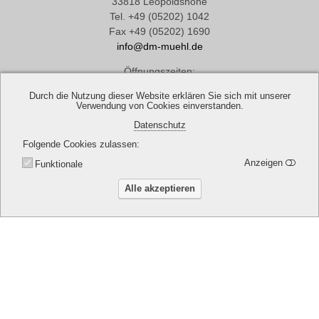
33818 Leopoldshöhe
Tel. +49 (05202) 1042
Fax +49 (05202) 1690
info@dm-muehl.de
Öffnungszeiten:
Mo. - Do.: 07:30 - 16:15 Uhr
Durch die Nutzung dieser Website erklären Sie sich mit unserer
Fr.: 07:30 - 14.00 Uhr
Verwendung von Cookies einverstanden.
Datenschutz
Über uns
Folgende Cookies zulassen
Impressum
Anzeigen
Funktionale
AGB
Datenschutz
Alle akzeptieren
Widerrufsformular
Versandkosten
Kontakt
SHOP SOLUTION